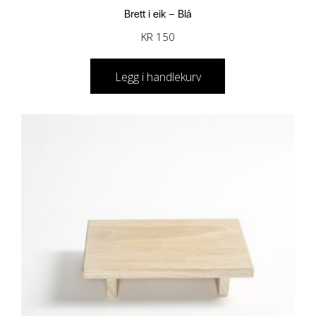
Brett i eik – Blå
KR
150
Legg i handlekurv