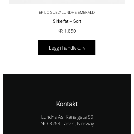
EPILOGUE // LUNDHS EMERALD
Sirkelfat – Sort
KR
1.850
Legg i handlekurv
Kontakt
Lundhs As, Kanalgata 59
NO-3263 Larvik , Norway