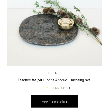
ESSENCE
Essence fat (M) Lundhs Antique + messing skål
O
N
KR
1.900
KR
3.650
p
å
Legg i handlekurv
p
v
r
æ