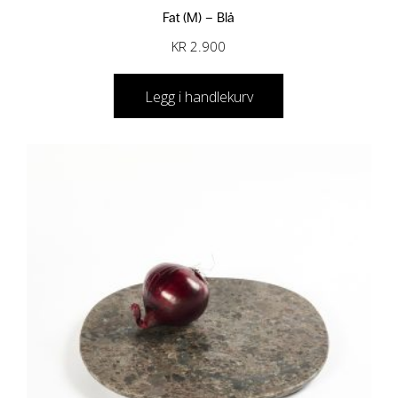
k
1
Fat (M) – Blå
r
.
KR
2.900
9
3
0
Legg i handlekurv
.
0
6
.
5
0
.