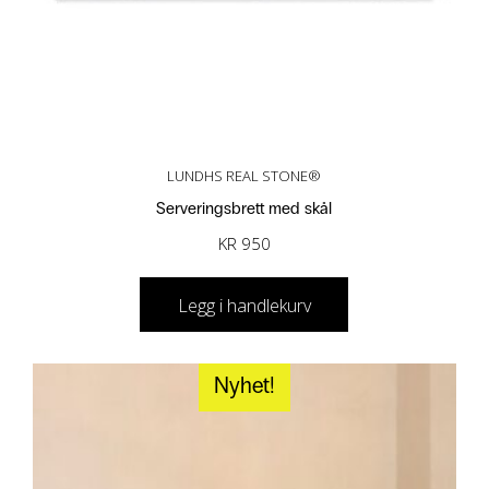
LUNDHS REAL STONE®
Serveringsbrett med skål
KR
950
Legg i handlekurv
Nyhet!