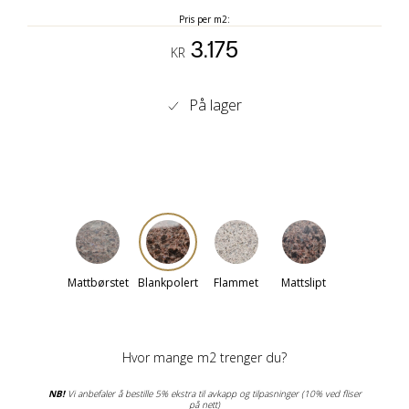
Pris per m2:
3.175
KR
På lager
Mattbørstet
Blankpolert
Flammet
Mattslipt
Hvor mange m2 trenger du?
NB!
Vi anbefaler å bestille 5% ekstra til avkapp og tilpasninger (10% ved fliser
på nett)