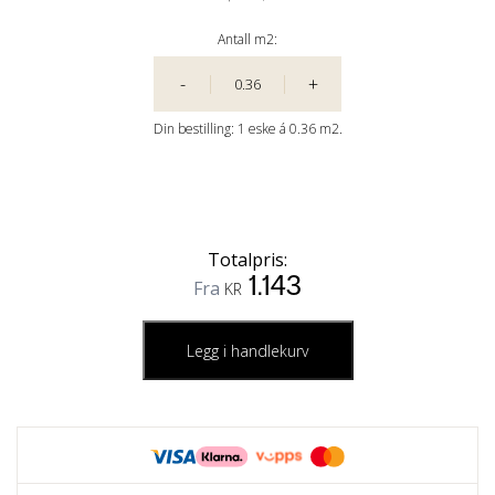
Antall m2:
-
+
Din bestilling:
1
eske á
0.36 m2.
Totalpris:
1.143
Fra
KR
Legg i handlekurv