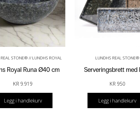
REAL STONE® // LUNDHS ROYAL
LUNDHS REAL STONE®
hs Royal Runa Ø40 cm
Serveringsbrett med 
KR
9.919
KR
950
Legg i handlekurv
Legg i handlekurv