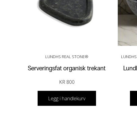
LUNDHS REAL STONE®
LUNDHS 
Serveringsfat organisk trekant
Lund
KR
800
Legg i handlekurv