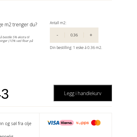
Antall m2:
e m2 trenger du?
-
+
 bestille 5% ekstra til
inger (10% ved fliser på
Din bestilling:
1
eske á
0.36 m2.
43
Legg i handlekurv
nn og søl fra olje
ennelig