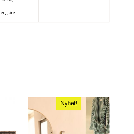
rengjøre
Nyhet!