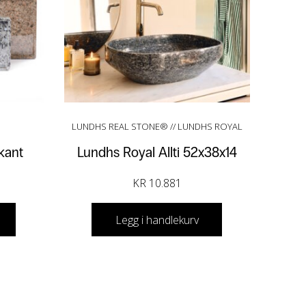
LUNDHS REAL STONE® // LUNDHS ROYAL
kant
Lundhs Royal Allti 52x38x14
KR
10.881
Legg i handlekurv