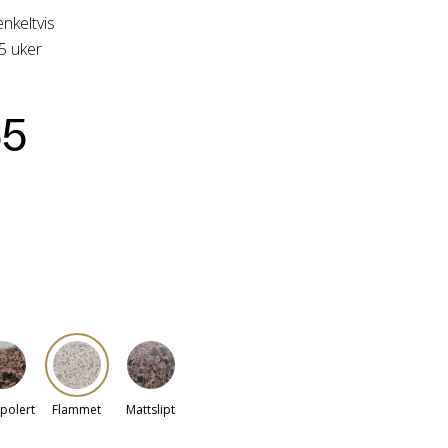
enkeltvis
-5 uker
55
polert
Flammet
Mattslipt