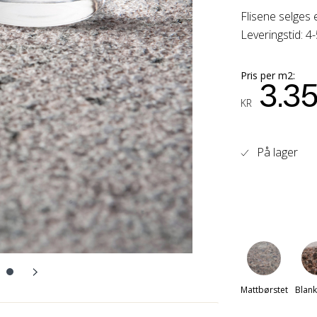
Flisene selges 
Leveringstid: 4
Pris per m2:
3.3
KR
På lager
Mattbørstet
Blank