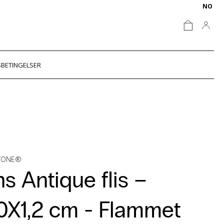
NO
BETINGELSER
STONE®
s Antique flis –
0X1,2 cm -
Flammet