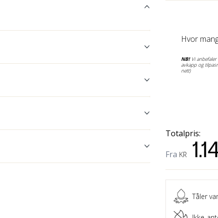
Hvor mang
NB!
Vi anbefaler å
avkapp og tilpasn
nett)
Totalpris:
1.1
Fra
KR
Tåler va
Ikke-ant