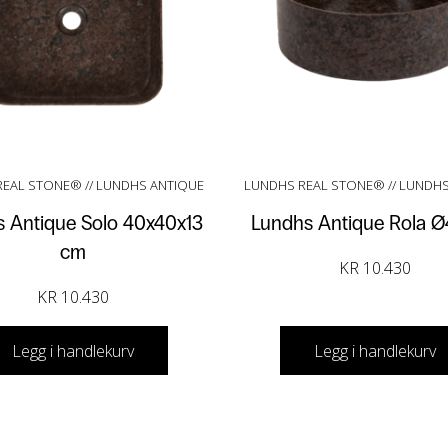
EAL STONE® // LUNDHS ANTIQUE
LUNDHS REAL STONE® // LUNDH
 Antique Solo 40x40x13
Lundhs Antique Rola 
cm
KR
10.430
KR
10.430
Legg i handlekurv
Legg i handlekurv