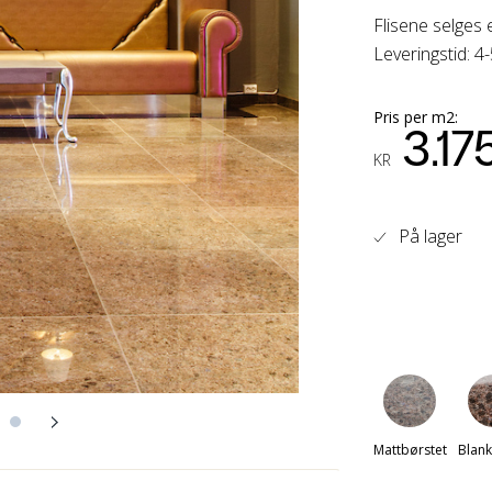
Flisene selges 
Leveringstid: 4
Pris per m2:
3.17
KR
På lager
Mattbørstet
Blank