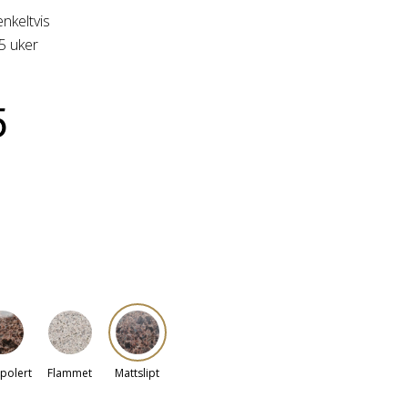
enkeltvis
-5 uker
5
polert
Flammet
Mattslipt