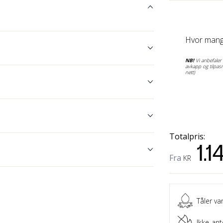
Hvor mang
NB!
Vi anbefaler å
avkapp og tilpasn
nett)
Totalpris:
1.1
Fra
KR
Tåler va
Ikke-ant