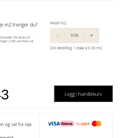
Antall m2:
e m2 trenger du?
-
+
 bestille 5% ekstra til
inger (10% ved fliser på
Din bestilling:
1
eske á
0.36 m2.
43
Legg i handlekurv
nn og søl fra olje
ennelig