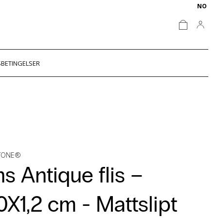
NO
BETINGELSER
STONE®
s Antique flis –
0X1,2 cm -
Mattslipt