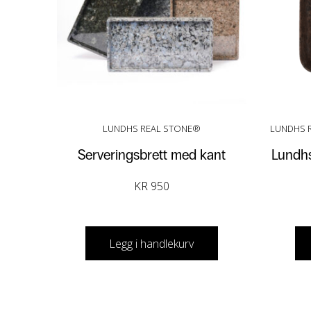
LUNDHS REAL STONE®
LUNDHS R
Serveringsbrett med kant
Lundhs
KR
950
Legg i handlekurv