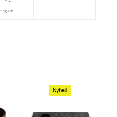
rengjøre
Nyhet!