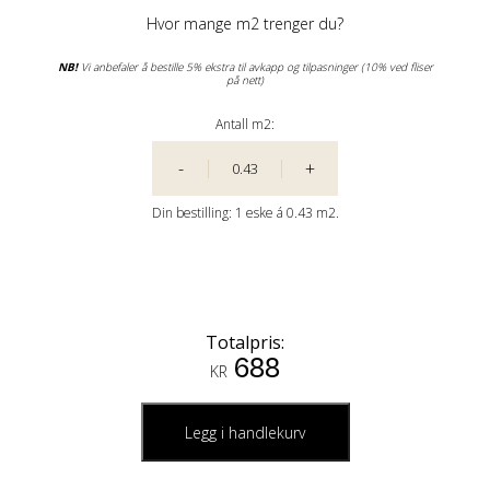
Hvor mange m2 trenger du?
NB!
Vi anbefaler å bestille 5% ekstra til avkapp og tilpasninger (10% ved fliser
på nett)
Antall m2:
-
+
Din bestilling:
1
eske á
0.43 m2.
Totalpris:
688
KR
Legg i handlekurv