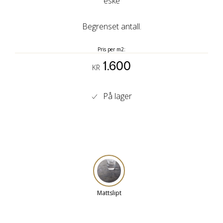
eske
Begrenset antall.
Pris per m2:
1.600
KR
På lager
Mattslipt