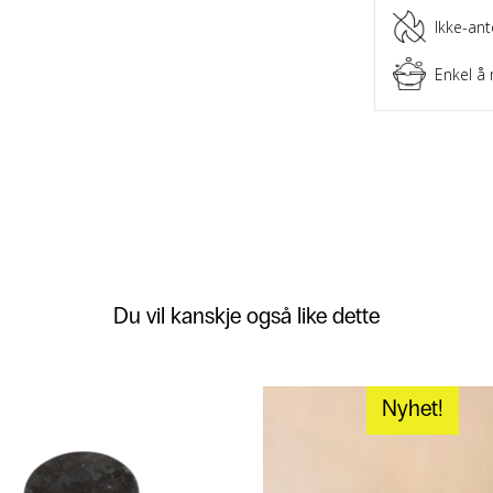
Ikke-ant
Enkel å 
Du vil kanskje også like dette
Nyhet!