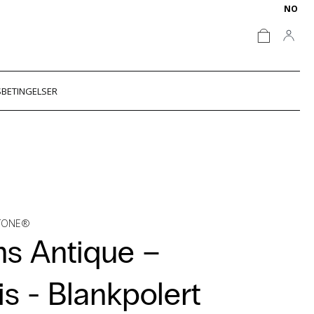
NO
BETINGELSER
STONE®
s Antique –
is -
Blankpolert