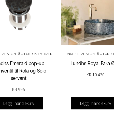
EAL STONE® // LUNDHS EMERALD
LUNDHS REAL STONE® // LUND
ndhs Emerald pop-up
Lundhs Royal Fara 
ventil til Rola og Solo
KR
10.430
servant
KR
996
Legg i handlekurv
Legg i handlekurv