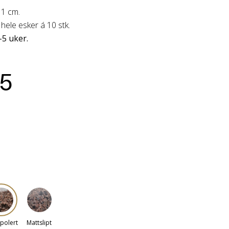
x 1 cm.
i hele esker
á 10 stk.
-5 uker.
95
polert
Mattslipt