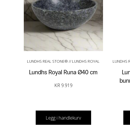
LUNDHS REAL STONE® // LUNDHS ROYAL
LUNDHS R
Lundhs Royal Runa Ø40 cm
Lu
bunn
KR
9.919
Legg i handlekurv