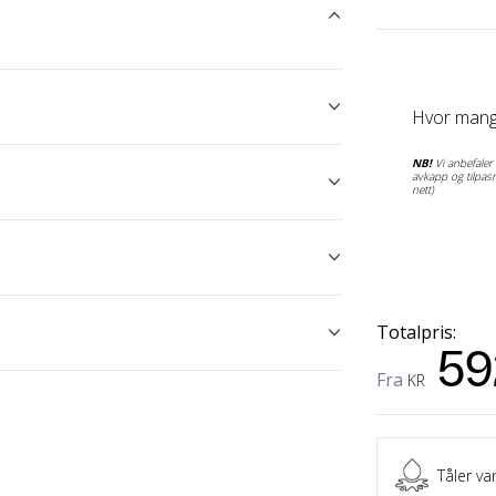
Hvor mang
NB!
Vi anbefaler å
avkapp og tilpasn
nett)
Totalpris:
59
Fra
KR
Tåler va