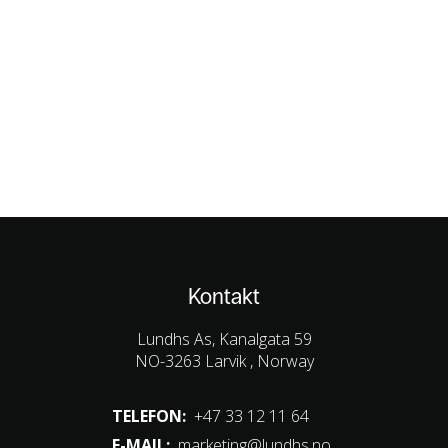
Kontakt
Lundhs As, Kanalgata 59
NO-3263 Larvik , Norway
TELEFON:
+47 33 12 11 64
E-MAIL:
marketing@lundhs.no