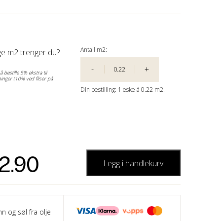
Antall m2:
e m2 trenger du?
-
+
 bestille 5% ekstra til
inger (10% ved fliser på
Din bestilling:
1
eske á
0.22 m2.
2.90
Legg i handlekurv
nn og søl fra olje