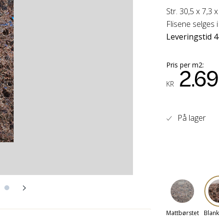
Str. 30,5 x 7,3 
Flisene selges 
Leveringstid 4
Pris per m2:
2.6
KR
På lager
Mattbørstet
Blank