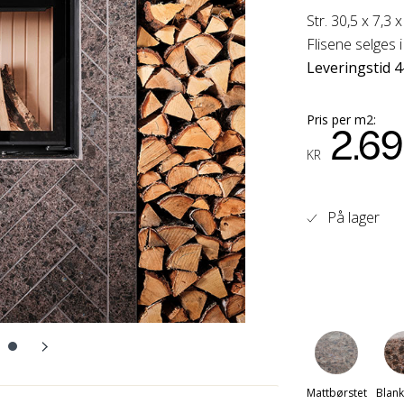
Str. 30,5 x 7,3 
Flisene selges 
Leveringstid 4
Pris per m2:
2.6
KR
På lager
Mattbørstet
Blank