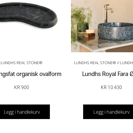
LUNDHS REAL STONE®
LUNDHS REAL STONE® // LUND
ngsfat organisk ovalform
Lundhs Royal Fara 
KR
900
KR
10.430
Legg i handlekurv
Legg i handlekurv