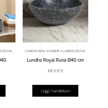
HS ROYAL
LUNDHS REAL STONE® // LUNDHS ROYAL
Ø40
Lundhs Royal Runa Ø40 cm
KR
9.919
Legg i handlekurv