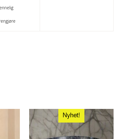
ennelig
rengjøre
Nyhet!