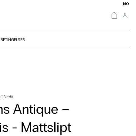
NO
BETINGELSER
STONE®
s Antique –
is -
Mattslipt