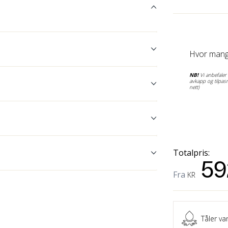
Hvor mang
NB!
Vi anbefaler å
avkapp og tilpasn
nett)
Totalpris:
59
Fra
KR
Tåler va