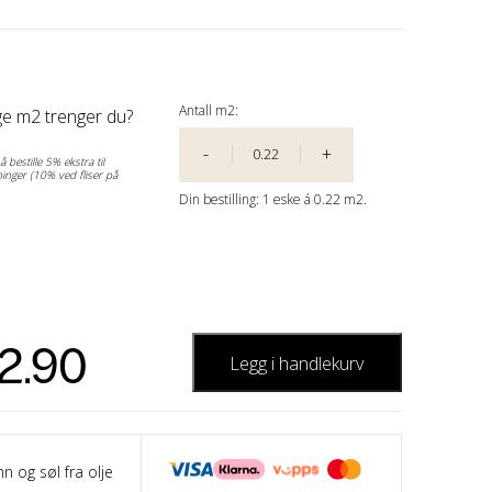
Antall m2:
e m2 trenger du?
-
+
 bestille 5% ekstra til
inger (10% ved fliser på
Din bestilling:
1
eske á
0.22 m2.
2.90
Legg i handlekurv
nn og søl fra olje