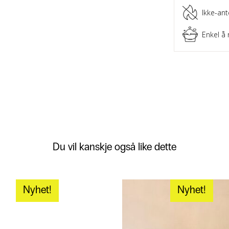
Ikke-ant
Enkel å 
Du vil kanskje også like dette
Nyhet!
Nyhet!