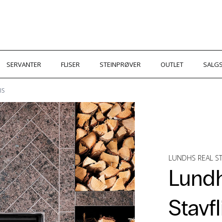
SERVANTER
FLISER
STEINPRØVER
OUTLET
SALGS
IS
LUNDHS REAL 
Lundh
Stavfl