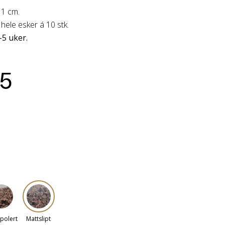
x 1 cm.
i hele esker
á 10 stk.
-5 uker.
95
polert
Mattslipt