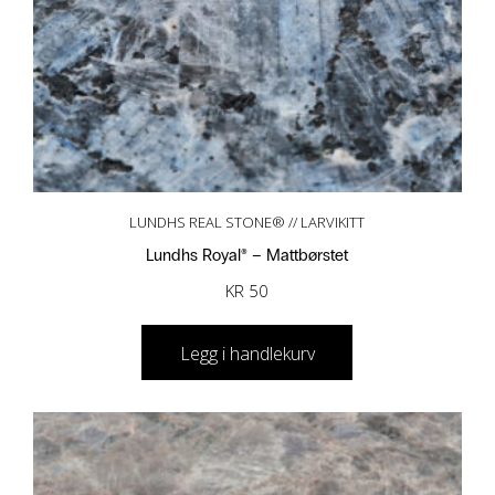
LUNDHS REAL STONE® // LARVIKITT
Lundhs Royal® – Mattbørstet
KR
50
Legg i handlekurv