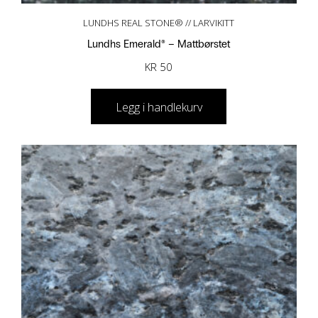
LUNDHS REAL STONE® // LARVIKITT
Lundhs Emerald® – Mattbørstet
KR
50
Legg i handlekurv