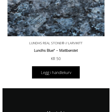
LUNDHS REAL STONE® // LARVIKITT
Lundhs Blue® – Mattbørstet
KR
50
Legg i handlekurv