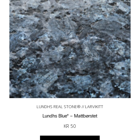
LUNDHS REAL STONE® // LARVIKITT
Lundhs Blue® – Mattbørstet
KR
50