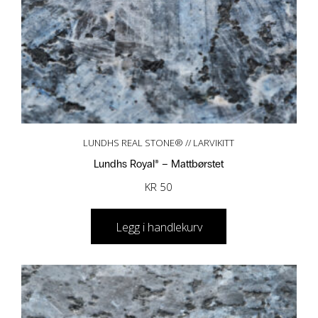
LUNDHS REAL STONE® // LARVIKITT
Lundhs Royal® – Mattbørstet
KR
50
Legg i handlekurv