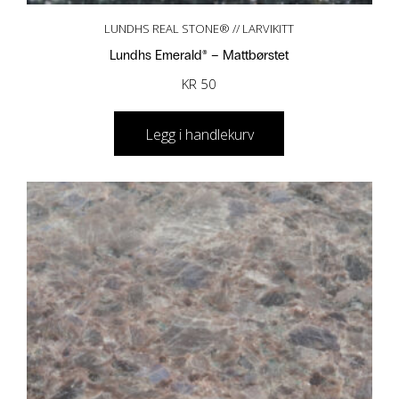
LUNDHS REAL STONE® // LARVIKITT
Lundhs Emerald® – Mattbørstet
KR
50
Legg i handlekurv