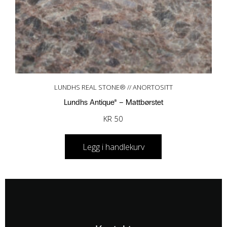
LUNDHS REAL STONE® // ANORTOSITT
Lundhs Antique® – Mattbørstet
KR
50
Legg i handlekurv