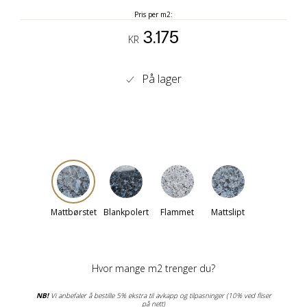
Pris per m2:
3.175
KR
På lager
Mattbørstet
Blankpolert
Flammet
Mattslipt
Hvor mange m2 trenger du?
NB!
Vi anbefaler å bestille 5% ekstra til avkapp og tilpasninger (10% ved fliser
på nett)