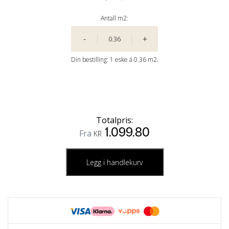
Antall m2:
-
+
Din bestilling:
1
eske á
0.36 m2.
Totalpris:
1.099.80
Fra
KR
Legg i handlekurv