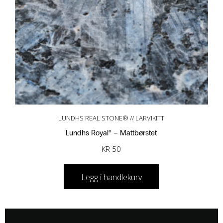
LUNDHS REAL STONE® // LARVIKITT
Lundhs Royal® – Mattbørstet
KR
50
Legg i handlekurv