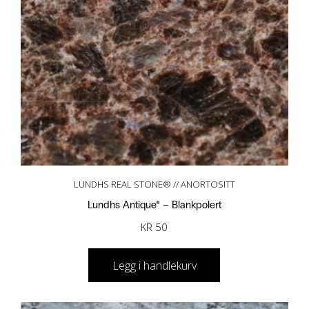
LUNDHS REAL STONE® // ANORTOSITT
Lundhs Antique® – Blankpolert
KR
50
Legg i handlekurv