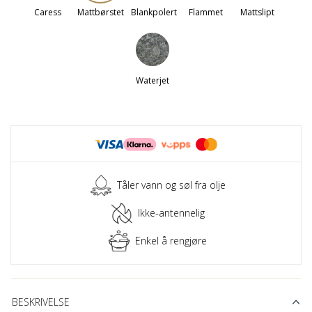
Caress
Mattbørstet
Blankpolert
Flammet
Mattslipt
Waterjet
Tåler vann og søl fra olje
Ikke-antennelig
Enkel å rengjøre
BESKRIVELSE