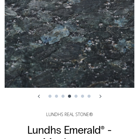
LUNDHS REAL STONE®
Lundhs Emerald® -