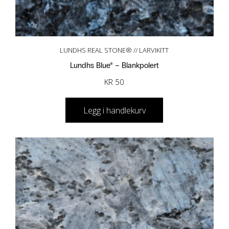
LUNDHS REAL STONE® // LARVIKITT
Lundhs Blue® – Blankpolert
KR
50
Legg i handlekurv