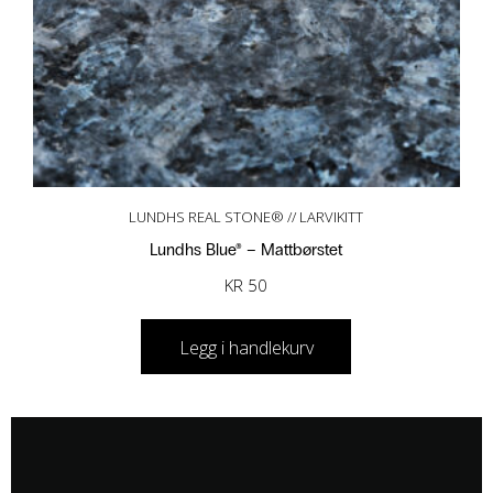
LUNDHS REAL STONE® // LARVIKITT
Lundhs Blue® – Mattbørstet
KR
50
Legg i handlekurv