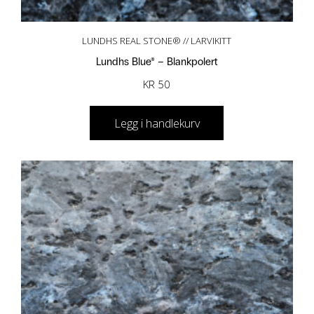
LUNDHS REAL STONE® // LARVIKITT
Lundhs Blue® – Blankpolert
KR
50
Legg i handlekurv