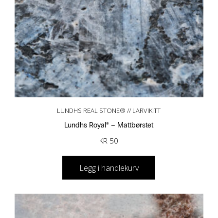
LUNDHS REAL STONE® // LARVIKITT
Lundhs Royal® – Mattbørstet
KR
50
Legg i handlekurv