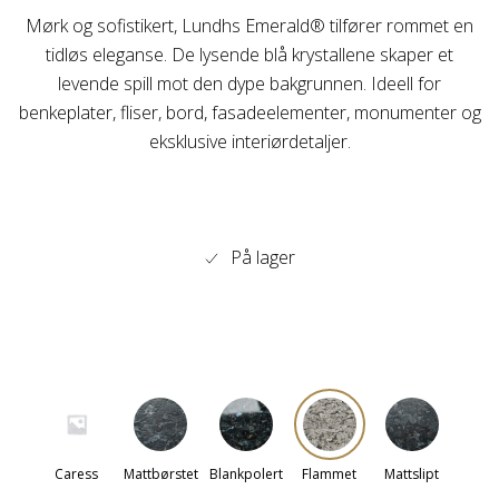
Mørk og sofistikert, Lundhs Emerald® tilfører rommet en
tidløs eleganse. De lysende blå krystallene skaper et
levende spill mot den dype bakgrunnen. Ideell for
benkeplater, fliser, bord, fasadeelementer, monumenter og
eksklusive interiørdetaljer.
På lager
Caress
Mattbørstet
Blankpolert
Flammet
Mattslipt