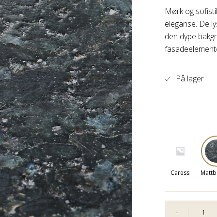
Mørk og sofisti
eleganse. De ly
den dype bakgru
fasadeelemente
På lager
Caress
Mattb
-