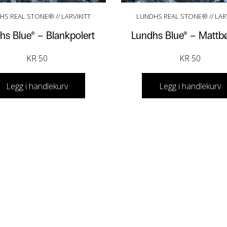
HS REAL STONE® // LARVIKITT
LUNDHS REAL STONE® // LARV
hs Blue® – Blankpolert
Lundhs Blue® – Mattbø
KR
50
KR
50
Legg i handlekurv
Legg i handlekurv