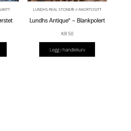
IKITT
LUNDHS REAL STONE® // ANORTOSITT
rstet
Lundhs Antique® – Blankpolert
KR
50
Legg i handlekurv