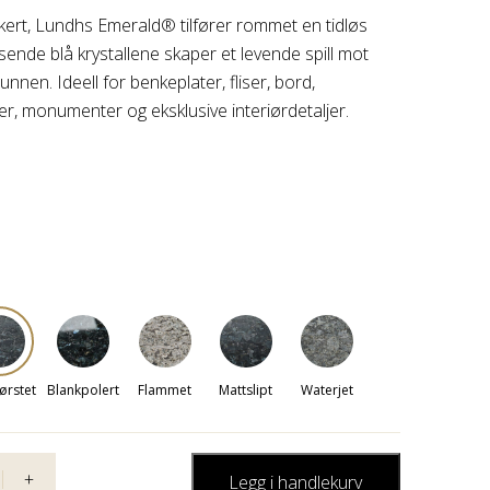
kert, Lundhs Emerald® tilfører rommet en tidløs
sende blå krystallene skaper et levende spill mot
nnen. Ideell for benkeplater, fliser, bord,
r, monumenter og eksklusive interiørdetaljer.
ørstet
Blankpolert
Flammet
Mattslipt
Waterjet
+
Legg i handlekurv