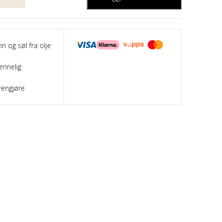
nn og søl fra olje
ennelig
rengjøre