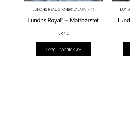
LUNDHS REAL STONE® // LARVIKITT
LUND
Lundhs Royal® – Mattbørstet
Lund
KR
50
Legg i handlekurv