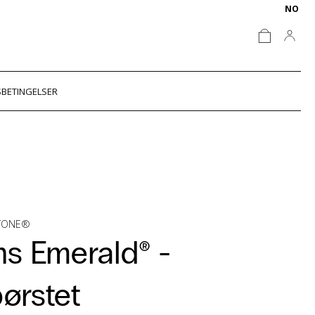
NO
BETINGELSER
STONE®
s Emerald® -
ørstet