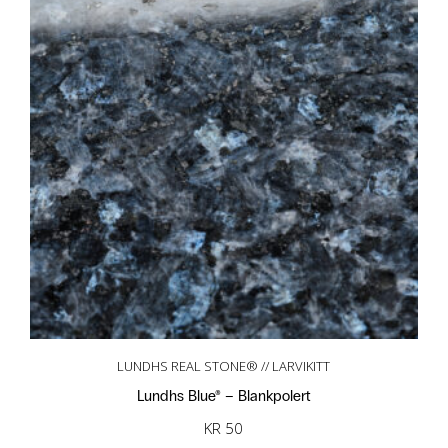
LUNDHS REAL STONE® // LARVIKITT
Lundhs Blue® – Blankpolert
KR
50