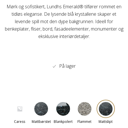
Mørk og sofistikert, Lundhs Emerald® tilfører rommet en
tidløs eleganse. De lysende blå krystallene skaper et
levende spill mot den dype bakgrunnen. Ideell for
benkeplater, fliser, bord, fasadeelementer, monumenter og
eksklusive interiørdetaljer.
På lager
Caress
Mattbørstet
Blankpolert
Flammet
Mattslipt