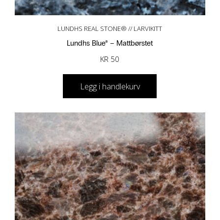
LUNDHS REAL STONE® // LARVIKITT
Lundhs Blue® – Mattbørstet
KR
50
Legg i handlekurv