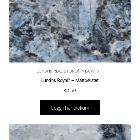
LUNDHS REAL STONE® // LARVIKITT
Lundhs Royal® – Mattbørstet
KR
50
Legg i handlekurv