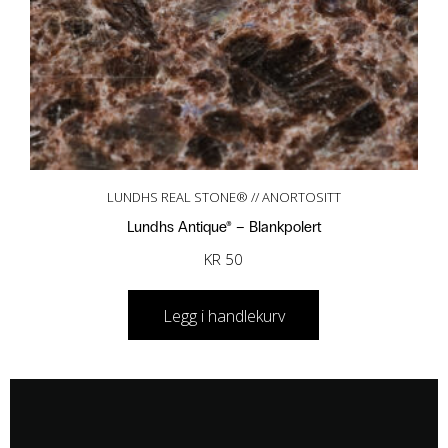
LUNDHS REAL STONE® // ANORTOSITT
Lundhs Antique® – Blankpolert
KR
50
Legg i handlekurv