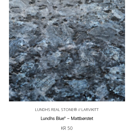
LUNDHS REAL STONE® // LARVIKITT
Lundhs Blue® – Mattbørstet
KR
50