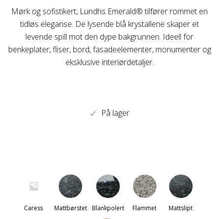
Mørk og sofistikert, Lundhs Emerald® tilfører rommet en
tidløs eleganse. De lysende blå krystallene skaper et
levende spill mot den dype bakgrunnen. Ideell for
benkeplater, fliser, bord, fasadeelementer, monumenter og
eksklusive interiørdetaljer.
På lager
Caress
Mattbørstet
Blankpolert
Flammet
Mattslipt