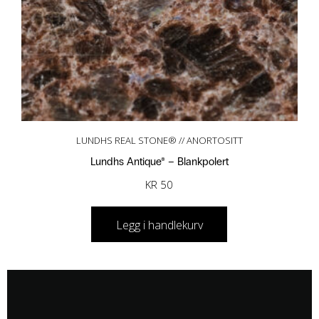
LUNDHS REAL STONE® // ANORTOSITT
Lundhs Antique® – Blankpolert
KR
50
Legg i handlekurv