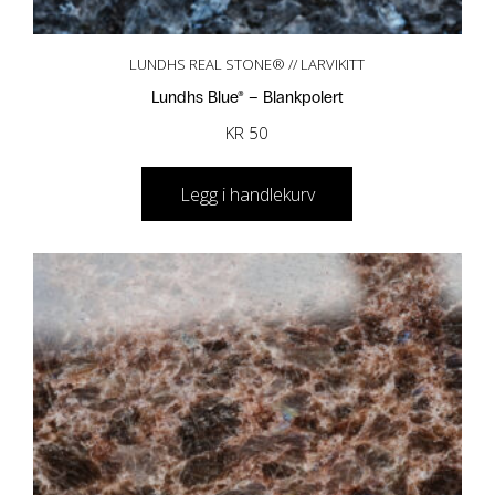
LUNDHS REAL STONE® // LARVIKITT
Lundhs Blue® – Blankpolert
KR
50
Legg i handlekurv