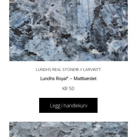
LUNDHS REAL STONE® // LARVIKITT
Lundhs Royal® – Mattbørstet
KR
50
Legg i handlekurv