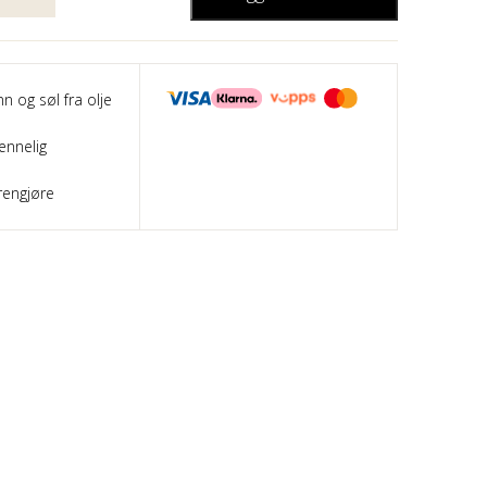
nn og søl fra olje
ennelig
rengjøre