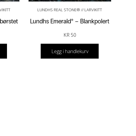
IKITT
LUNDHS REAL STONE® // LARVIKITT
børstet
Lundhs Emerald® – Blankpolert
KR
50
Legg i handlekurv