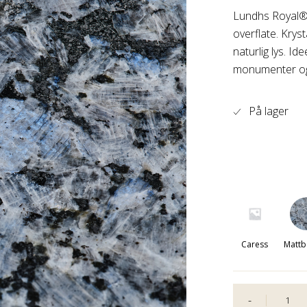
Lundhs Royal® ti
overflate. Krys
naturlig lys. Id
monumenter og 
På lager
Caress
Mattb
-