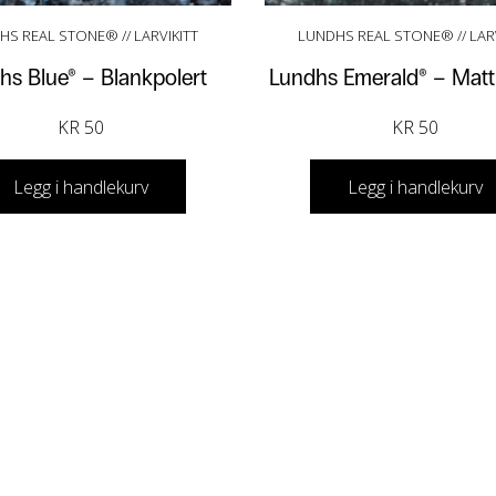
HS REAL STONE® // LARVIKITT
LUNDHS REAL STONE® // LARV
hs Blue® – Blankpolert
Lundhs Emerald® – Matt
KR
50
KR
50
Legg i handlekurv
Legg i handlekurv