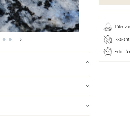
Tåler va
Ikke-ant
Enkel å 