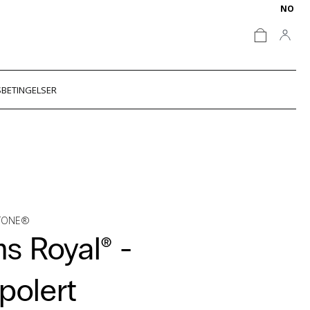
NO
BETINGELSER
STONE®
s Royal® -
polert