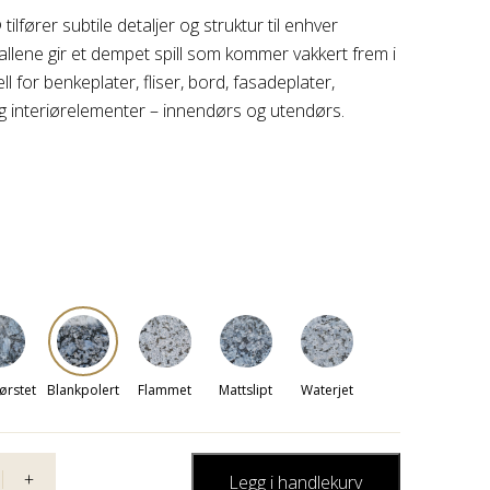
lfører subtile detaljer og struktur til enhver
tallene gir et dempet spill som kommer vakkert frem i
eell for benkeplater, fliser, bord, fasadeplater,
interiørelementer – innendørs og utendørs.
ørstet
Blankpolert
Flammet
Mattslipt
Waterjet
+
Legg i handlekurv