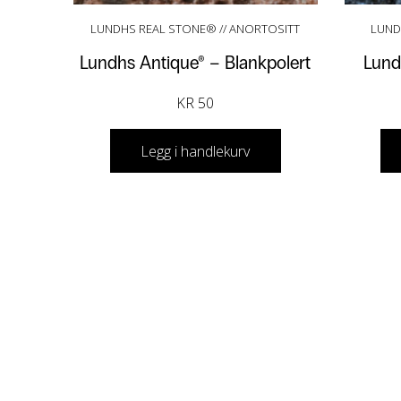
LUNDHS REAL STONE® // ANORTOSITT
LUND
Lundhs Antique® – Blankpolert
Lund
KR
50
Legg i handlekurv