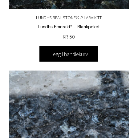
LUNDHS REAL STONE® // LARVIKITT
Lundhs Emerald® – Blankpolert
KR
50
Legg i handlekurv