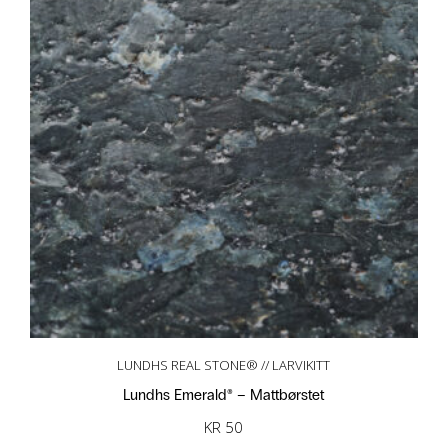
LUNDHS REAL STONE® // LARVIKITT
Lundhs Emerald® – Mattbørstet
KR
50