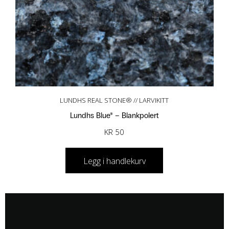
LUNDHS REAL STONE® // LARVIKITT
Lundhs Blue® – Blankpolert
KR
50
Legg i handlekurv