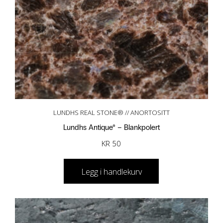
LUNDHS REAL STONE® // ANORTOSITT
Lundhs Antique® – Blankpolert
KR
50
Legg i handlekurv