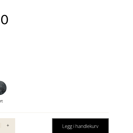
00
rt
+
Legg i handlekurv