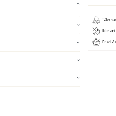
Tåler va
Ikke-ant
Enkel å 