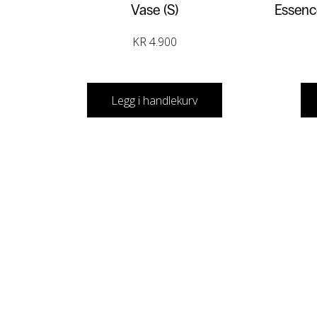
Vase (S)
Essenc
KR
4.900
Legg i handlekurv