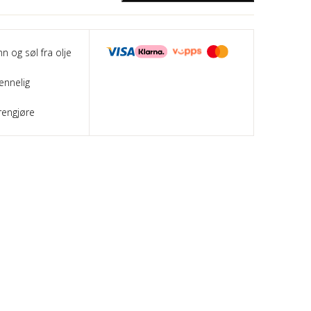
nn og søl fra olje
ennelig
rengjøre