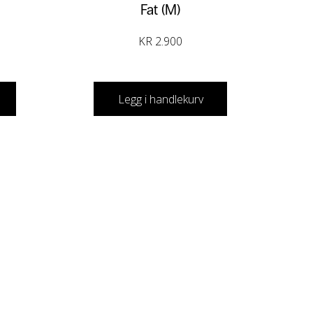
Fat (M)
KR
2.900
Legg i handlekurv