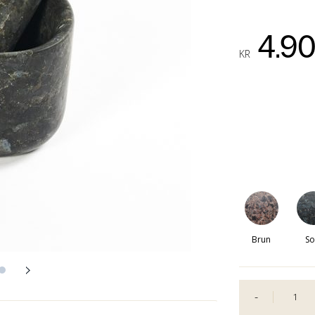
4.9
KR
Brun
So
-