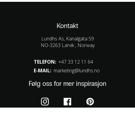
s
r
v
:
a
k
r
r
Kontakt
:
Lundhs As, Kanalgata 59
k
1
NO-3263 Larvik , Norway
r
.
9
TELEFON:
+47 33 12 11 64
3
0
E-MAIL:
marketing@lundhs.no
.
0
6
.
Følg oss for mer inspirasjon
5
0
.
Cookies