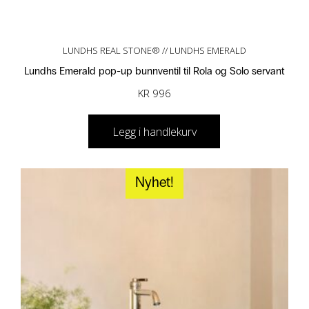
LUNDHS REAL STONE® // LUNDHS EMERALD
Lundhs Emerald pop-up bunnventil til Rola og Solo servant
KR
996
Legg i handlekurv
Nyhet!