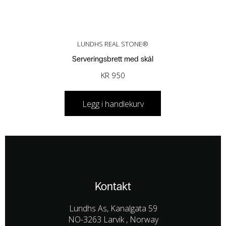
LUNDHS REAL STONE®
Serveringsbrett med skål
KR
950
Legg i handlekurv
Kontakt
Lundhs As, Kanalgata 59
NO-3263 Larvik , Norway