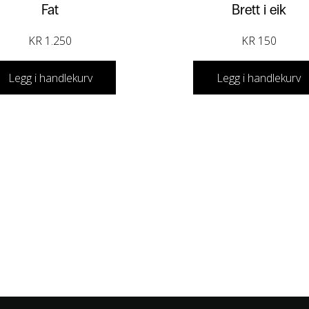
Fat
Brett i eik
KR
1.250
KR
150
Legg i handlekurv
Legg i handlekurv