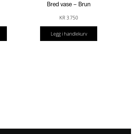
Bred vase – Brun
KR
3.750
Legg i handlekurv