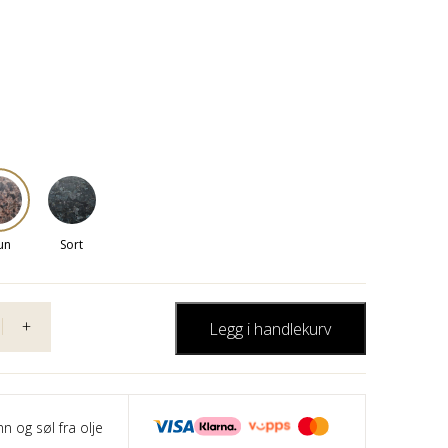
un
Sort
+
Legg i handlekurv
nn og søl fra olje