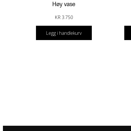
Høy vase
KR
3.750
Legg i handlekurv