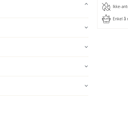
Ikke-ant
Enkel å 