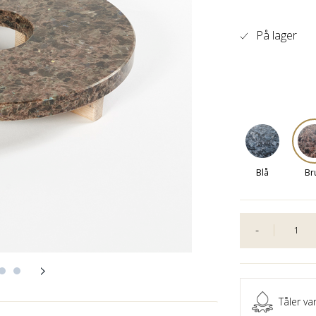
På lager
Blå
Br
-
Tåler va