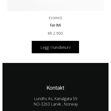
ESSENCE
Fat (M)
KR
2.900
Legg i handlekurv
Kontakt
Lundhs As, Kanalgata 59
NO-3263 Larvik , Norway