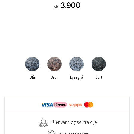
3.900
KR
Blå
Brun
Lysegrå
Sort
Tåler vann og søl fra olje