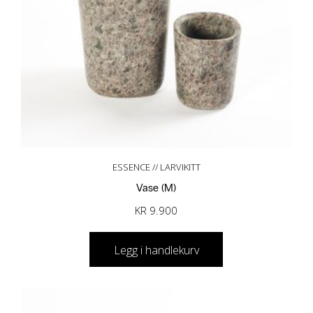
ESSENCE // LARVIKITT
Vase (M)
KR
9.900
Legg i handlekurv