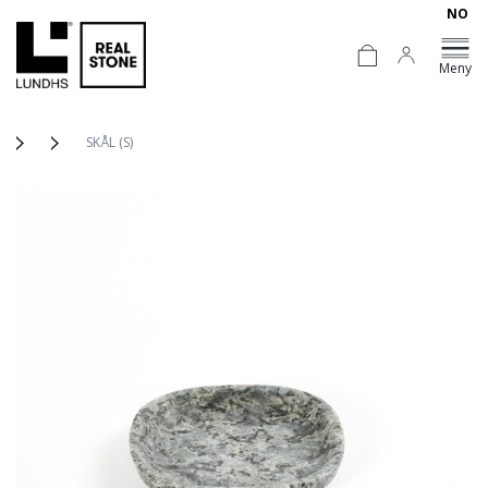
NO
Meny
SKÅL (S)