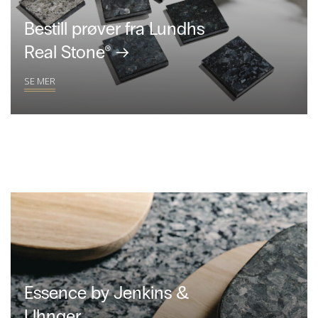
Bestill prøver fra Lundhs
Real Stone® →
SE MER
Essence by Jenkins &
Uhnger