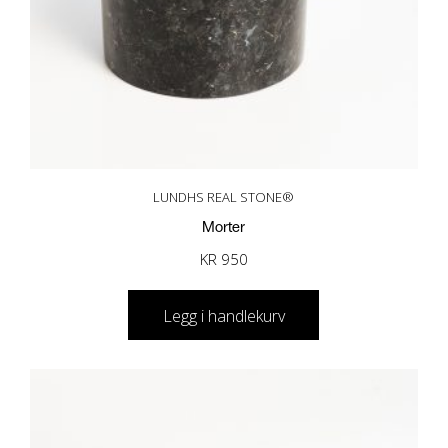
LUNDHS REAL STONE®
Morter
KR
950
Legg i handlekurv