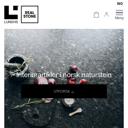
NO
Meny
Interiørartikler i norsk naturstein
UTFORSK →